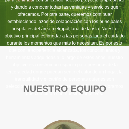
y dando a conocer todas las ventajas y servicios que
ofrecemos. Por otra parte, queremos continuar
estableciendo lazos de colaboración con los principales
hospitales del área metropolitana de la isla. Nuestro
objetivo principal es brindar a las personas todo el cuidado
durante los momentos que más lo necesitan. Es por esto
que con la experiencia alcanzada, los conocimientos y
herramientas adquiridas a lo largo de estos años, nuestro
objetivo es construir un espacio para personas de la
tercera edad donde puedan sentir el calor de un hogar, la
tranquilidad y el cariño de personas quienes son
NUESTRO EQUIPO
seleccionadas cuidadosamente con el fin de cerciorarnos
que cumplirán con nuestros objetivos.